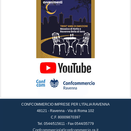
CONFCOMMERCIO IMPRESE PER L'ITALIA RAVENNA
48121 - Ravenna - Via di Roma 102
C.F. 80009870397
Tel. 0544/515611 - Fax 0544/35779
Confcommercio(at)confcommercio.ra.it