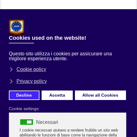
Chi Siamo
Sei qui:
Home
Uncategorised
Uncategorised
GIOVANI ALBERGATORI FEDERALBERGHI 
RAVENNA