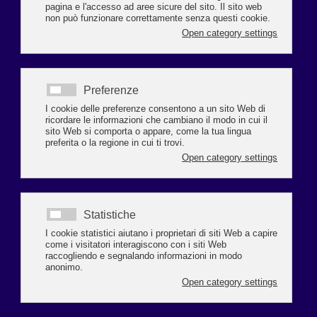
canale interattivo e diretto tra l'azienda e l'ufficio, ha il vantaggio di
evitare tutte le problematiche logistiche ed operative dovute alle fasi di
installazione ed aggiornamento della procedura presso l'azienda e
all'allineamento degli archivi (anagrafici e fogli presenze).
IL VANTAGGIO PER LE AZIENDE
Tutti i dipendenti in forza sono già inseriti con i loro orario
standard
Il foglio delle presenze è già precompilato con l'orario base
standard e con la visualizzazione dei giorni di riposo, delle
festività e del santo patrono.
MODALITA' OPERATIVE
Attraverso la preventiva impostazione di un orario standard per
ogni dipendente, in libera gestione o precaricata da chi elabora il
Libro Unico, si procede mensilmente all'inserimento delle sole
variazioni a tale orario. L'inserimento delle variabili di
presenza/assenza avviene attraverso una facile e intuitiva
digitazione delle causali giornaliere o di lungo periodo.