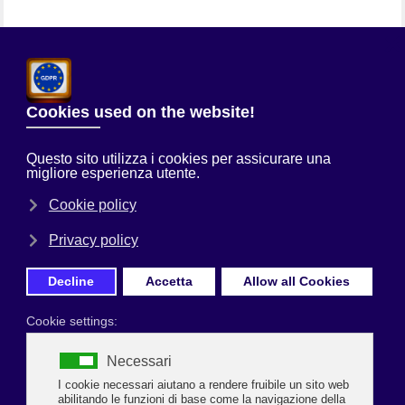
Chi Siamo
Sei qui:
Home
Servizi alle Imprese
Servizio TemponWeb
Una precisa acquisizione delle informazioni relative alla presenza
dei dipendenti in azienda è un fondamentale elemento che
consente la corretta gestione del Libro Unico. Al fine di garantire
un diretto e continuo canale di comunicazione tra l'azienda e
l'ufficio di gestione del personale,
Ascom Confcommercio di
Ravenna
mette a disposizione la soluzione
TempoOnWeb.
Mediante la soluzione TempoOnWeb non occorre installare alcun
software, ma è sufficiente collegarsi via internet con l'ufficio presso cui
registrare i dati delle presenze.
Questa soluzione, oltre a definire un