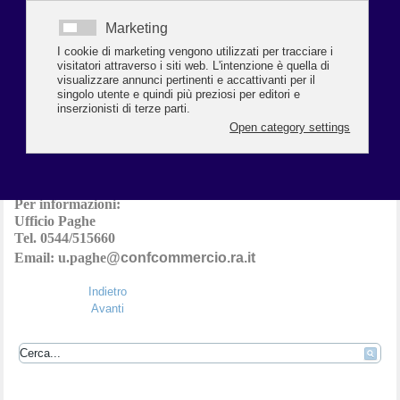
A conclusione della registrazione dei fogli presenza mensili una
semplice funzione di chiusura consente di segnalare a chi elabora
il Libro Unico, il termine delle operazioni.
I dati mensili aziendali possono a questo punto essere
agevolmente prelevati per il caricamento nelle procedure Paghe.
Dopo l'acquisizione in procedura paghe dei dati, i fogli presenza
di TempoOnWeb non sono più modificabili se non attraverso un
intervento di chi elabora il Libro Unico.
Il servizio consente una consultazione dei fogli presenze
pregressi, anche di anni precedenti.
Per informazioni:
Ufficio Paghe
Tel. 0544/515660
Email: u.paghe
@confcommercio.ra.it
Indietro
Avanti