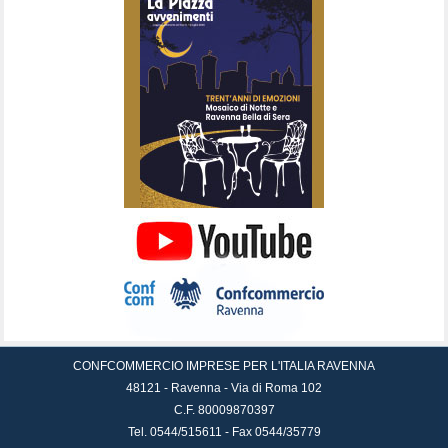
CONFCOMMERCIO IMPRESE PER L'ITALIA RAVENNA
48121 - Ravenna - Via di Roma 102
C.F. 80009870397
Tel. 0544/515611 - Fax 0544/35779