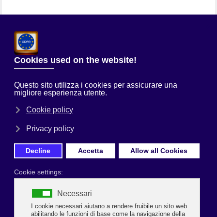
Chi Siamo
Sei qui:
Home
Prima Pagina
LETTERA AL PRESIDENTE
NAZIONALE FIPE STOPPANI
Mambelli lancia la proposta di modifica
dei divieti graduali per bar e ristoranti
in base alla colorazione delle Regioni