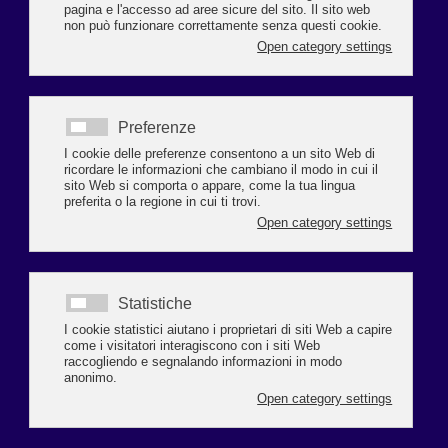
Con una lettera inviata al Presidente Nazionale Fipe Lino Enrico Stoppani, il
Presidente Confcommercio provincia di Ravenna Mauro Mambelli ha