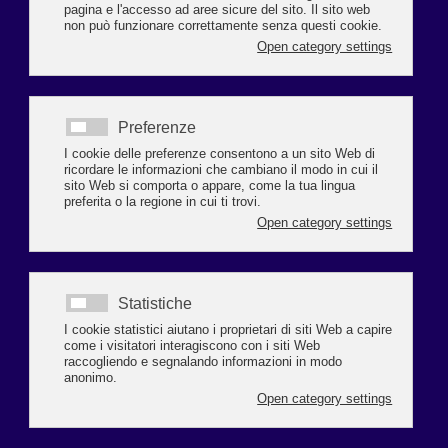
di Franco Zanchini*
Il settore delle palestre e degli impianti sportivi del wellness e del benessere
è uno dei più colpiti dalla pandemia che si trascina da oltre un anno. Il
beneficio derivante da una corretta e regolare attività fisica è
innegabile e soprattutto, in un periodo di forti restrizioni, dovrebbe essere
incentivata e non impedita. Pur prendendo atto della situazione disastrosa,
per alcuni tragica, pur considerando ciò di fortemente criticabile che è stato
fatto da parte di chi doveva occuparsi delle soluzioni dei problemi, più che
focalizzarci su quanto di negativo è successo, preferisco pensare in modo