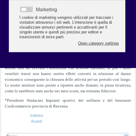
costruttivo alla presenza del nuovo Commissario Straordinario Gen.
Figliuolo, che disponendo di una struttura logistica militare già strutturata,
potrà senz’altro ottenere risultati soddisfacenti per il programma delle
vaccinazioni. Ciò unito al fatto che andiamo incontro ai mesi caldi, ad un
calo dei contagi e ad un significativo aumento delle vaccinazioni, ci fa
sperare in una riapertura delle palestre per il mese di maggio, nel pieno
rispetto delle regole di sicurezza e ad un progressivo ritorno alla normalità.
Dobbiamo nostro malgrado prendere atto però che il nuovo Governo non
prevede la presenza di un Ministro allo Sport né di qualcuno incaricato di
occuparsi di un settore riconosciuto universalmente di importanza
fondamentale per la salute psicofisica di bambini, adulti e anziani. Il nostro
settore non ha ricevuto l’attenzione che avrebbe meritato, in più i tanto
ventilati ristori non hanno sortito effetti concreti in relazione al danno
economico conseguente la chiusura delle attività per un periodo così lungo.
Le nostre strutture sono pronte a ripartire anche domani, in piena sicurezza,
come lo sarebbero state anche nei mesi scorsi, ma restiamo fiduciosi.
*Presidente Sindacato Impianti sportivi del wellness e del benessere
Confcommercio provincia di Ravenna
Indietro
Avanti