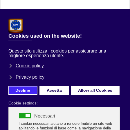
Chi Siamo
Sei qui:
Home
Uncategorised
Sogno di riaprire la mia palestra a
maggio
Prima Pagina
Paralizzati dalla pandemia/1
-
il Resto del Carlino 14 marzo 2021
Sogno di riaprire la mia palestra a
maggio