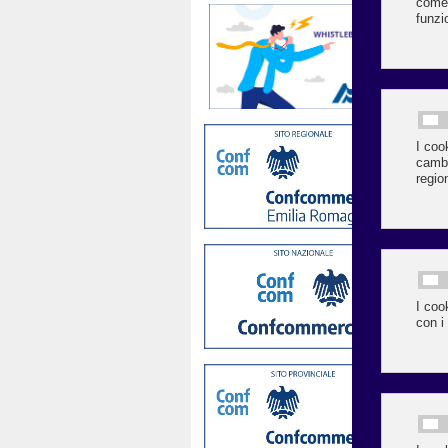
Il 
cit
Chi
e c
tur
per
L’a
anc
e c