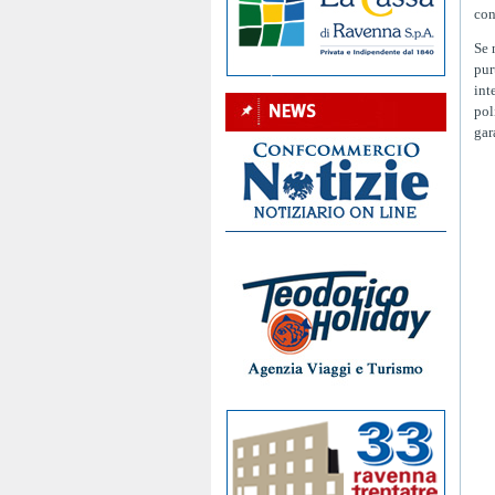
con
Se 
pur
int
pol
gar