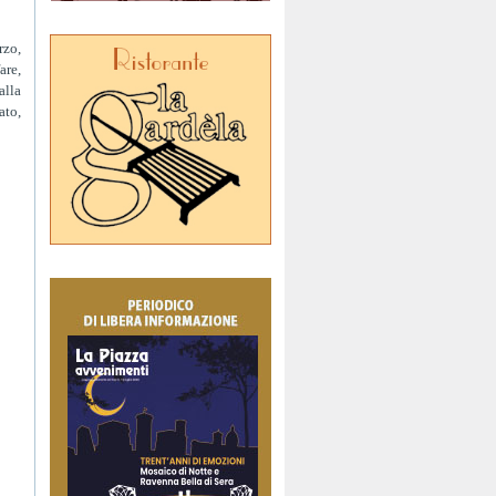
rzo,
are,
alla
ato,