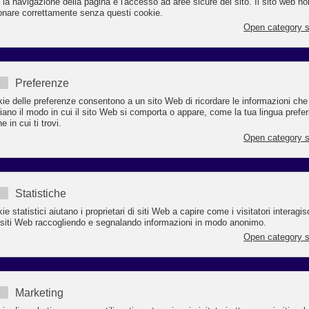
2020 per il settore alberghiero si è chiuso con un calo di fatturato importante che n
tà d’arte raggiunge punte di oltre il 70% rispetto all’anno precedente.
usure obbligatorie imposte dai DPCM, blocchi alla mobilità tra Regioni e tra Co
hiusure delle attività del mondo della cultura hanno fortemente penalizzato il set
istico ricettivo che, se formalmente potrebbe restare aperto, nei fatti non può f
ché gli alberghi sono praticamente irraggiungibili alla clientela.
nno scorso si era lavorato nei mesi di gennaio e febbraio, quindi in bassa stagion
he nei mesi estivi e autunnali fino ad ottobre, le richieste di alloggio erano last mi
on tariffe fortemente scontate. Questo ha minato seriamente la marginalità del settor