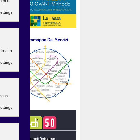
.
M
etromappa Dei Servizi
ella
muni
tore
arlo
e, e
nute
e in