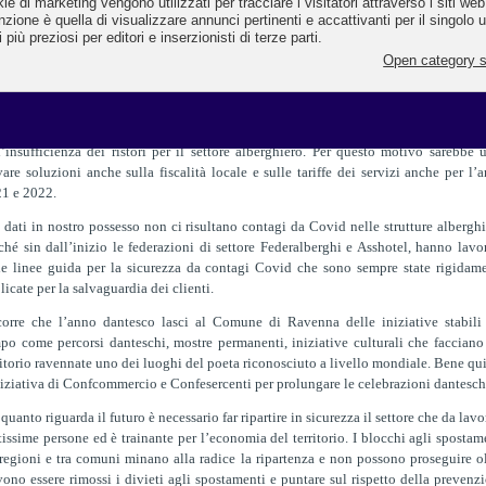
ticolar modo della città, che a differenza dei lidi (dove l’offerta è orien
valentemente sul periodo estivo, quando il Covid sembrava sotto controllo
entito pesantemente anche delle chiusure imposte alla ristorazione e alla fil
turale (musei, teatri ecc.).
sta è l’analisi in sintesi dei presidenti di Federalberghi Confcommercio Raff
isesi e di Assohotel Confesercenti Filippo Donati che pongono l’attenzione a
l’insufficienza dei ristori per il settore alberghiero. Per questo motivo sarebbe u
vare soluzioni anche sulla fiscalità locale e sulle tariffe dei servizi anche per l’
1 e 2022.
 dati in nostro possesso non ci risultano contagi da Covid nelle strutture alberghi
ché sin dall’inizio le federazioni di settore Federalberghi e Asshotel, hanno lavo
le linee guida per la sicurezza da contagi Covid che sono sempre state rigidam
licate per la salvaguardia dei clienti.
orre che l’anno dantesco lasci al Comune di Ravenna delle iniziative stabili
po come percorsi danteschi, mostre permanenti, iniziative culturali che facciano
ritorio ravennate uno dei luoghi del poeta riconosciuto a livello mondiale. Bene qu
niziativa di Confcommercio e Confesercenti per prolungare le celebrazioni dantesch
 quanto riguarda il futuro è necessario far ripartire in sicurezza il settore che da lavo
tissime persone ed è trainante per l’economia del territorio. I blocchi agli spostam
 regioni e tra comuni minano alla radice la ripartenza e non possono proseguire ol
ono essere rimossi i divieti agli spostamenti e puntare sul rispetto della prevenz