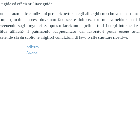
 rigide ed efficienti linee guida.
non ci saranno le condizioni per la riapertura degli alberghi entro breve tempo a ma
troppo, molte imprese dovranno fare scelte dolorose che non vorrebbero mai f
ervenendo sugli organici. Su questo facciamo appello a tutti i corpi intermedi e 
itica affinché il patrimonio rappresentato dai lavoratori possa essere tutel
antendo sin da subito le migliori condizioni di lavoro alle strutture ricettive.
Indietro
Avanti