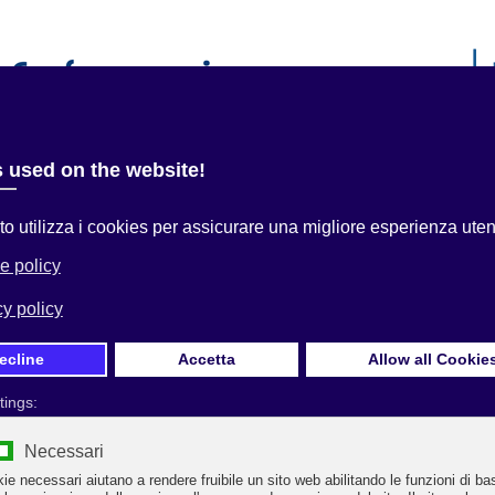
i
Servizi alle Imprese
Convenzioni
Area Associati
 qui:
Home
Uncategorised
Settore alberghiero, una crisi senza fine
Prima Pagina
Settore alberghiero, una crisi senza fine
Devono essere rimossi i divieti agli spostamenti. Ristori
insufficienti