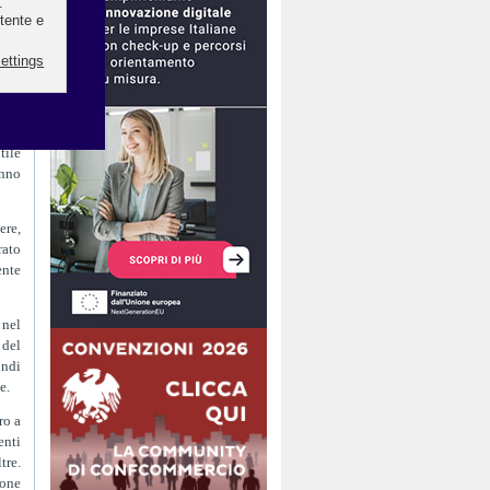
tata
) ha
iera
aele
nche
tile
anno
ere,
rato
ente
 nel
 del
indi
e.
ro a
enti
tre.
ione