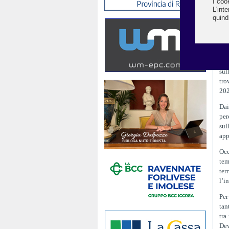
par
pre
ris
cul
Que
Cal
sul
tro
202
Dai
per
sul
app
Occ
tem
ter
l’i
Per
tan
tra
Dev