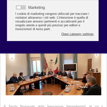
Le Associazioni imprenditoriali incontrano il
Segretario nazionale di +Europa Della Vedova e il
ViceSegretario nazionale PRI Fusignani
Presenti all’incontro il C
oordinatore Lista +Europa-
Psi-Pri di Ravenna Nevio Salimbeni e i candidati
della lista +Europa alle elezioni regionali del 26
gennaio Stefano Ravaglia e Eleonora Tazzari
Il Tavolo Provinciale delle Associazioni Imprenditoriali, di cui è