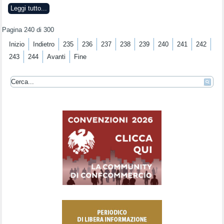
Leggi tutto...
Pagina 240 di 300
Inizio
Indietro
235
236
237
238
239
240
241
242
243
244
Avanti
Fine