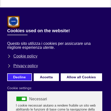
Chi Siamo
Sei qui:
Home
Prima Pagina
L’apertura dell’aeroporto di Forlì è una grande
scommessa per Ravenna
Incontro tra il Consiglio Confcommercio provincia
di Ravenna e l’Assessore al turismo e commercio
dell’Emilia-Romagna Andrea Corsini, candidato
alle elezioni regionali del 26 gennaio 2020