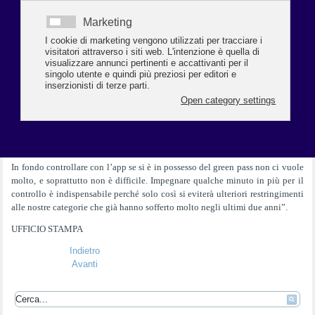
E’ certamente un ulteriore adempimento che dobbiamo fare, ma è
indispensabile per dare un contributo al contenimento dei contagi che
purtroppo in questo periodo sono aumentati.
Dobbiamo essere consapevoli che porre massima attenzione ai controlli
significa anche evitare un nuovo lockdown, come lo scorso anno, e
soprattutto essere responsabili per consentire a chi entra nelle nostre attività
di vivere la socialità in piena sicurezza e tranquillità.
Dobbiamo perciò essere scrupolosi perché i controlli da parte delle forze
dell’ordine ci saranno e dobbiamo anche incoraggiare, a chi non è vaccinato
a farlo, perché è l’unico modo per tutelare la salute pubblica.
In fondo controllare con l’app se si è in possesso del green pass non ci vuole
molto, e soprattutto non è difficile. Impegnare qualche minuto in più per il
controllo è indispensabile perché solo così si eviterà ulteriori restringimenti
alle nostre categorie che già hanno sofferto molto negli ultimi due anni”.
UFFICIO STAMPA
Indietro
Avanti