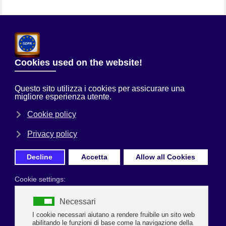
Chi Siamo
Sei qui:
Home
Uncategorised
Uncategorised
FIRR ARTIGIANATO: RIVALUTATI GLI
SCAGLIONI DAL 1° GENNAIO 2026
LA RIVALUTAZIONE DEL FIRR ARTIGIANATO 2026 SI
INSERISCE NEL RINNOVO GENERALE
DELL’ACCORDO ECONOMICO COLLETTIVO DEL
COMPARTO ARTIGIANO