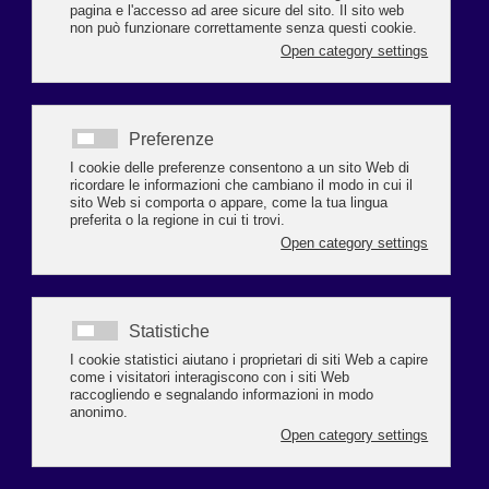
FIRR Artigianato 2026: Agenti FNAARC, insieme alle Organizzazioni
rappresentative degli agenti e le Organizzazioni in rappresentanza delle
case mandanti, ha sottoscritto un accordo finalizzato ad aggiornare gli
scaglioni provvigionali utilizzati per calcolare l’Indennità di Risoluzione
del Rapporto (FIRR) con decorrenza dal 1° gennaio 2026, nell’ambito
dell’Accordo Economico Collettivo (AEC) del comparto Artigiano.
Leggi tutto...