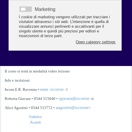
Partendo dall’osservazione delle dinamiche di una riunione in
presenza, si
cercherà di comprendere come gestire in modo
efficace ed efficiente una
video-conference, anche tenendo conto
delle tecnologie a disposizione, al
fine di individuare i principali
cambiamenti in una strategia commerciale da
remoto, al fine di
delineare nuove strategie commerciali agili.
Docente
Laura Magnani
Date
15 e 22 marzo 2022
dalle 14,00 alle 18,00
Sede
Il corso si terrà in modalità video lezione
Info e iscrizioni
Iscom E.R. Ravenna •
www. iscomer. it
Roberta Giavara • 0544 515640 •
rgiavara@iscomer.
it
Alice Agostini • 0544 515772 •
aagostini@iscomer>
Indietro
Avanti