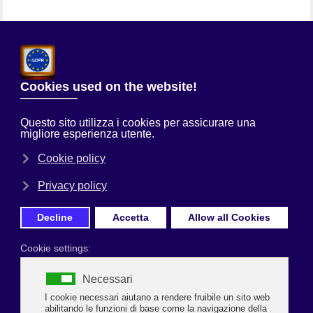
Chi Siamo
Sei qui:
Home
Uncategorised
GESTIRE LA COMUNICAZIONE IN
SMART WORKING
Prima Pagina
GESTIRE LA COMUNICAZIONE IN SMART
WORKING
15 e 22 marzo 2022 in videolezione