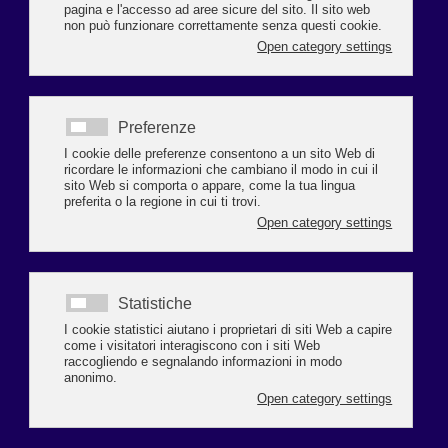
Con l'approssimarsi delle festività natalizie, Federazione Moda Italia-
Confcommercio propone una campagna di comunicazione, realizzata grazie
alla collaborazione grafica
diConfcommercio Ravenna, volta ad augurare buone feste e sensibilizzare i
consumatori verso acquisti a Km zero, nei negozi di fiducia, contribuendo
così a far brillare le nostre città.
La campagna si articola su tre immagini (che potranno essere scaricate ed
utilizzate come LOCANDINE o sui SOCIAL NETWORK) con lo stesso claim
"A Natale puoi...far brillare la tua città. A Natale puoi...fare acquisti con il
cuore".
CLICCA sui seguenti link per scaricare le immagini in formato pdf :
layout con tanti pacchetti in formato .pdf
layout con donna con sorriso in formato .pdf