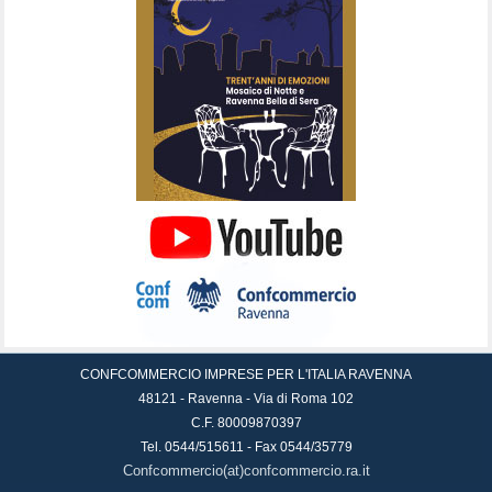
CONFCOMMERCIO IMPRESE PER L'ITALIA RAVENNA
48121 - Ravenna - Via di Roma 102
C.F. 80009870397
Tel. 0544/515611 - Fax 0544/35779
Confcommercio(at)confcommercio.ra.it