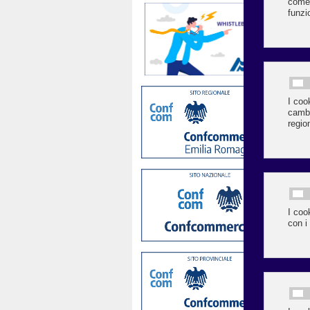
Si 
Imo
mes
La
Con
Te
inf
ind
Il 
del
per
dir