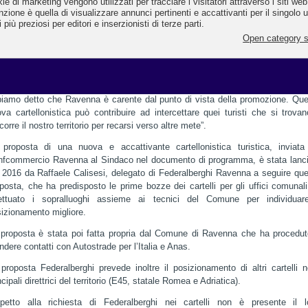
artelli raffigurano Teodora e Dante con la scritta Ravenna, città di dante e
aico, anteprima della nuova linea grafica adottata dall’Assessorato al Tur
l Comune di Ravenna e che verrà utilizzata anche per altre operazioni
municazione e immagine.
 un primo, importante passo di nuova promozione turistica della città e del
ritorio - dice Mauro Mambelli, Presidente Confcommercio Ravenna: più v
iamo detto che Ravenna è carente dal punto di vista della promozione. Qu
va cartellonistica può contribuire ad intercettare quei turisti che si trova
corre il nostro territorio per recarsi verso altre mete”.
proposta di una nuova e accattivante cartellonistica turistica, inviat
fcommercio Ravenna al Sindaco nel documento di programma, è stata lanc
 2016 da Raffaele Calisesi, delegato di Federalberghi Ravenna a seguire qu
posta, che ha predisposto le prime bozze dei cartelli per gli uffici comunal
fettuato i sopralluoghi assieme ai tecnici del Comune per individuare
izionamento migliore.
proposta è stata poi fatta propria dal Comune di Ravenna che ha procedu
ndere contatti con Autostrade per l’Italia e Anas.
proposta Federalberghi prevede inoltre il posizionamento di altri cartelli n
ncipali direttrici del territorio (E45, statale Romea e Adriatica).
spetto alla richiesta di Federalberghi nei cartelli non è presente il l