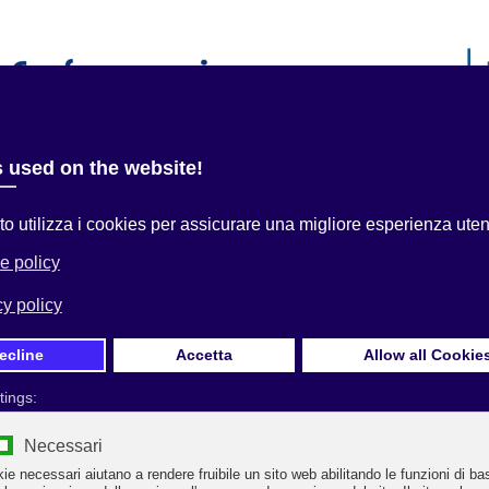
i
Servizi alle Imprese
Convenzioni
Area Associati
 qui:
Home
Uncategorised
SI CONCRETIZZA LA PROPOSTA LANCIATA
 CONFCOMMERCIO E FEDERALBERGHI RAVENNA
Prima Pagina