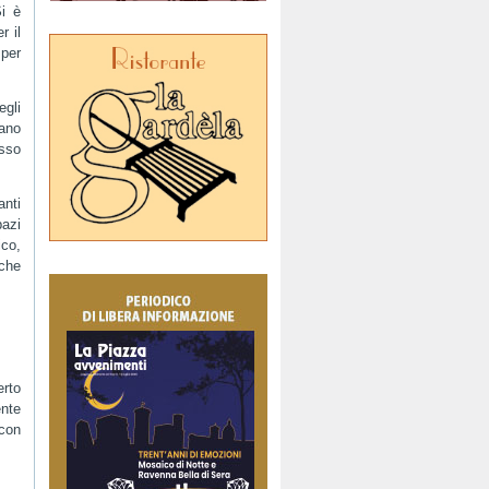
Si è
r il
 per
egli
vano
sso
nti
azi
ico,
 che
erto
nte
con