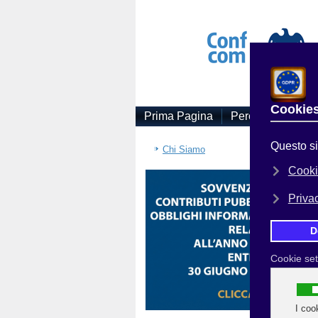
Prima Pagina
Perchè Associars
Sei
Chi Siamo
DA