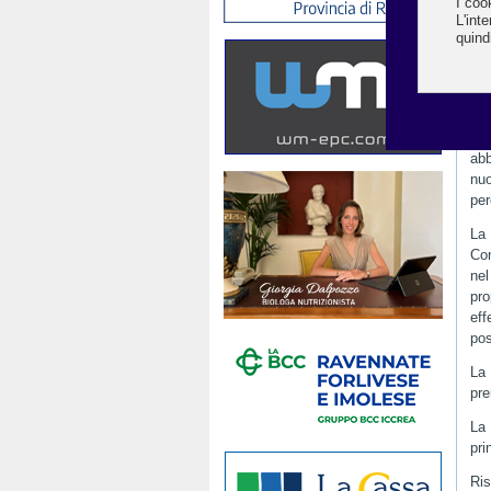
I c
mos
de
co
“E’
ter
abb
nuo
per
La 
Con
nel
pro
ef
pos
La 
pre
La 
pri
Ri