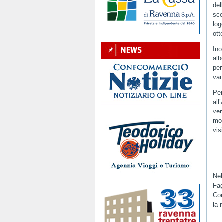
del
sce
log
ott
Ino
alb
pe
van
Pe
al
ver
mon
vis
Nel
Fa
Co
la 