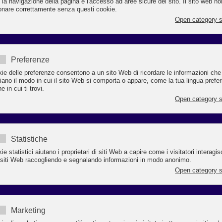
SI CONCRETIZZA LA PROPOSTA LANCIATA DA
CONFCOMMERCIO E FEDERALBERGHI RAVENN
In autostrada due cartelli Touring
di informazione turistica
tratta di due cartelli di 8 mq l’uno posizionati nella diramazione per Ravenna
la e da Faenza). Ora al lavoro per sostituire la cartellonistica alberghiera
saggi di accoglienza turistica.
 proposta di una nuova cartellonistica autostradale turistica, lanciata
fcommercio e Federalberghi Ravenna, è diventata realtà.
rminato l’iter burocratico, sono stati posizionati due impianti touring
ormazione turistica (questa la denominazione tecnica), cioè due cartell
icazione del territorio in due punti strategici della viabilità turistica per Ravenn
primo cartello è stato collocato sull’A14 direzione nord al chilometro 18
l’intersezione con la diramazione per Ravenna (cioè fra Imola e la diramaz
 Ravenna), l’altro in direzione sud al chilometro 26 dell’intersezione co
amazione per Ravenna (cioè da Faenza e la diramazione per Ravenna).