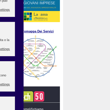
A
.
M
etromappa Dei Servizi
 (da
 con
 da
 di
i di
a.
,500
ione
n la