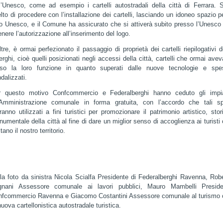
l’Unesco, come ad esempio i cartelli autostradali della città di Ferrara. 
lto di procedere con l’installazione dei cartelli, lasciando un idoneo spazio pe
o Unesco, e il Comune ha assicurato che si attiverà subito presso l’Unesco
enere l’autorizzazione all’inserimento del logo.
ltre, è ormai perfezionato il passaggio di proprietà dei cartelli riepilogativi d
erghi, cioè quelli posizionati negli accessi della città, cartelli che ormai ave
rso la loro funzione in quanto superati dalle nuove tecnologie e spe
dalizzati.
r questo motivo Confcommercio e Federalberghi hanno ceduto gli impia
l’Amministrazione comunale in forma gratuita, con l’accordo che tali sp
ranno utilizzati a fini turistici per promozionare il patrimonio artistico, stor
umentale della città al fine di dare un miglior senso di accoglienza ai turisti
itano il nostro territorio.
la foto da sinistra Nicola Scialfa Presidente di Federalberghi Ravenna, Rob
gnani Assessore comunale ai lavori pubblici, Mauro Mambelli Preside
nfcommercio Ravenna e Giacomo Costantini Assessore comunale al turismo 
nuova cartellonistica autostradale turistica.