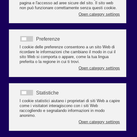
da il Resto del Carlino 18 gennaio 2018
«Imprenditori mecenati per il 2021»
Le idee di Confcommercio: Art Bonus e pubblicità già
da quest’estate
IL RESTAURO di un bene culturale pubblico e la
sponsorizzazione del grande evento. Ravenna scalda i
motori in vista del 2021, l’anno di Dante, col convegno
‘Art Bonus e Dante 2021 - Cibo
per la cultura’ promosso da Confcommercio Ravenna
martedì scorso alla sala Bini. Due in particolare le
proposte lanciate dall’associazione dei commercianti,
con l’intento di coinvolgere anche i titolari di attività