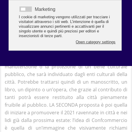
della città nel grande anno delle celebrazioni. La prima
è l’Art Bonus, ovvero il sostegno del prezioso
patrimonio della città da parte degli imprenditori
ravennati con il mecenatismo culturale.
Confcommercio si farà così promotrice presso i propri
associati, con la possibilità però di partecipazione di
tutto il tessuto imprenditoriale del territorio, per
un’erogazione liberale di denaro per il restauro, la
manutenzione o la protezione di un bene culturale
pubblico, che sarà individuato dagli enti culturali della
città. Potrebbe trattarsi quindi di un manoscritto, un
libro, un dipinto o un’opera, che grazie al contributo di
tanti potrà essere restituito alla città pienamente
fruibile al pubblico. LA SECONDA proposta è poi quella
di iniziare a promuovere il 2021 ravennate in città e nei
lidi già dalla prossima estate: l’idea di Confcommercio
è quella di un’immagine che visivamente richiami