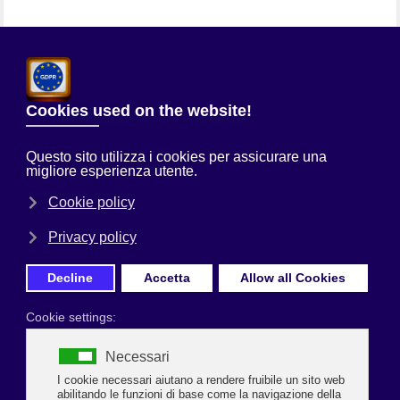
Chi Siamo
Sei qui:
Home
Uncategorised
«Imprenditori mecenati per il 2021»
Prima Pagina