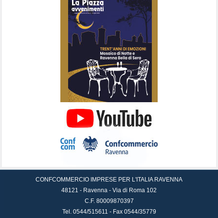
CONFCOMMERCIO IMPRESE PER L'ITALIA RAVENNA
48121 - Ravenna - Via di Roma 102
C.F. 80009870397
Tel. 0544/515611 - Fax 0544/35779