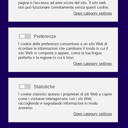
ITALIA FINO AL 25 MARZO
L'Italia verso lo stop. Almeno fino al 25 marzo. Il governo ha annunciato una
nuova stretta nel contrasto al coronavirus. Il premier, Giuseppe Conte, ha
parlato in diretta Facebook - ieri sera alle 21.45 - in un discorso a tratti anche
drammatico. "Grazie agli italiani che compiono sacrifici. Stiamo dando
prova di essere una grande nazione", comincia. Poi elenca le nuove misure,