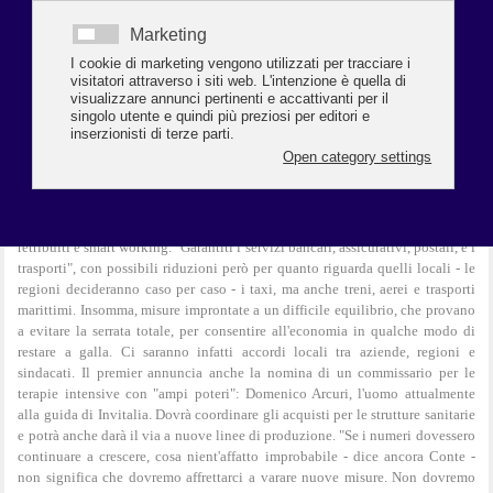
premettendo: "Ho fatto un patto con la mia coscienza, al primo posto c'è la
salute degli italiani". Quindi spiega: "Saranno chiusi tutti i negozi tranne
quelli per i beni di prima necessità, come farmacie e alimentari". Sono
sospese dunque le attività di bar, pub, ristoranti (per tutto il giorno e non
solo dopo le 18). Mentre restano garantite le consegne a domicilio.
Chiudono parrucchieri, centri estetici, servizi di mensa, mercati di ogni tipo.
Saranno invece aperti tabacchi, lavanderie ed edicole. Lavoreranno anche
idraulici, meccanici, benzinai e pompe funebri. Le industrie resteranno
aperte ma con "misure di sicurezza", cioè purché garantiscano iniziative per
evitare il contagio. Chiusi invece i reparti aziendali "non indispensabili" per
la produzione. E le aziende sono invitate a incentivare ferie, congedi
retribuiti e smart working. "Garantiti i servizi bancari, assicurativi, postali, e i
trasporti", con possibili riduzioni però per quanto riguarda quelli locali - le
regioni decideranno caso per caso - i taxi, ma anche treni, aerei e trasporti
marittimi. Insomma, misure improntate a un difficile equilibrio, che provano
a evitare la serrata totale, per consentire all'economia in qualche modo di
restare a galla. Ci saranno infatti accordi locali tra aziende, regioni e
sindacati. Il premier annuncia anche la nomina di un commissario per le
terapie intensive con "ampi poteri": Domenico Arcuri, l'uomo attualmente
alla guida di Invitalia. Dovrà coordinare gli acquisti per le strutture sanitarie
e potrà anche darà il via a nuove linee di produzione. "Se i numeri dovessero
continuare a crescere, cosa nient'affatto improbabile - dice ancora Conte -
non significa che dovremo affrettarci a varare nuove misure. Non dovremo