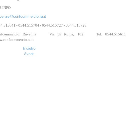
R INFO
icenze@confcommercio.ra.it
4.515641 - 0544.515704 - 0544.515727 - 0544.515728
nfcommercio Ravenna Via di Roma, 102 Tel. 0544.515
.confcommercio.ra.it
Indietro
Avanti