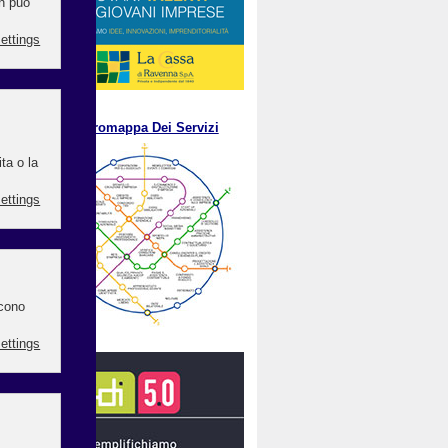
.
M
etromappa Dei Servizi
 gli