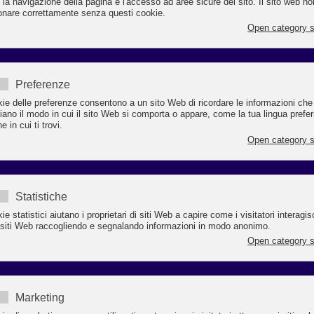
n servizio a favore delle attività imprenditoriali e professionali per gestire
mpimenti cui sono soggetti nei confronti dell’Ente Pubblico.