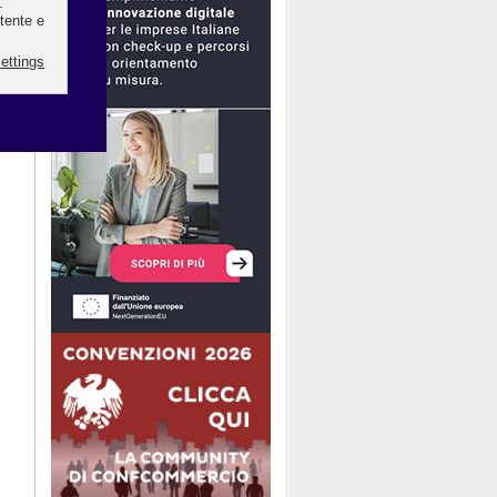
lici
edie
Atti