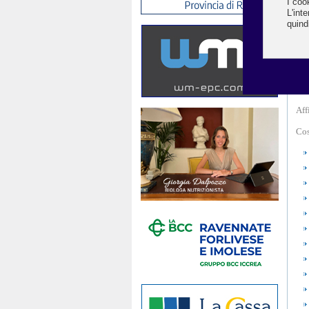
Nel
ese
imp
Per
Amm
Aff
Cos