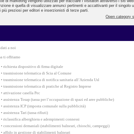
lo specifico è un servizio dedicato a tutti gli imprenditori, dal commercio ai pubb
rcizi, dall’artigianato al turismo ma anche al settore dei servizi e piccole e m
rese.
 semplificazione riportiamo alcune delle attività che svolge il servizio 
inistrativi
idati a noi
a ti offriamo
• richiesta dispositivo di firma digitale
• trasmissione telematica di Scia al Comune
• trasmissione telematica di notifica sanitaria all’Azienda Usl
• trasmissione telematica di pratiche al Registro Imprese
• attivazione casella Pec
• assistenza Tosap (tassa per l’occupazione di spazi ed aree pubbliche)
• assistenza ICP (imposta comunale sulla pubblicità)
• assistenza Tari (tassa rifiuti)
• riclassifica alberghiera e adempimenti connessi
• concessioni demaniali (stabilimenti balneari, chioschi, campeggi)
• affido in gestione di stabilimenti balneari