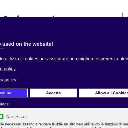
i
Servizi alle Imprese
Convenzioni
Area Associati
 qui:
Home
Uncategorised
Servizio Atti Amministrativi_2
Prima Pagina
SERVIZIO ATTI AMMINISTRATIVI