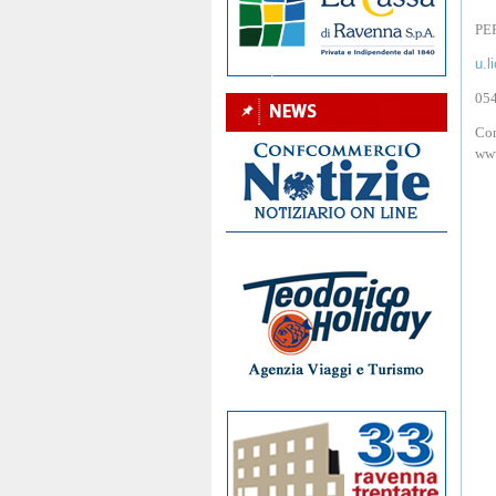
PE
u.l
054
Co
www