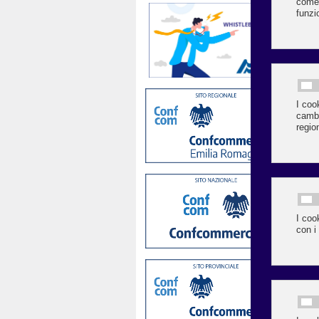
È u
ade