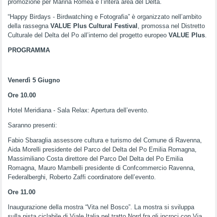
promozione per Marina Romea e l’intera area del Delta.
“Happy Birdays - Birdwatching e Fotografia” è organizzato nell’ambito
della rassegna
VALUE Plus Cultural Festival
, promossa nel Distretto
Culturale del Delta del Po all’interno del progetto europeo
VALUE Plus
.
PROGRAMMA
Venerdì 5 Giugno
Ore 10.00
Hotel Meridiana - Sala Relax: Apertura dell’evento.
Saranno presenti:
Fabio Sbaraglia assessore cultura e turismo del Comune di Ravenna,
Aida Morelli presidente del Parco del Delta del Po Emilia Romagna,
Massimiliano Costa direttore del Parco Del Delta del Po Emilia
Romagna, Mauro Mambelli presidente di Confcommercio Ravenna,
Federalberghi, Roberto Zaffi coordinatore dell’evento.
Ore 11.00
Inaugurazione della mostra “Vita nel Bosco”. La mostra si sviluppa
sulla pista ciclabile di Viale Italia nel tratto Nord fra gli incroci con Via