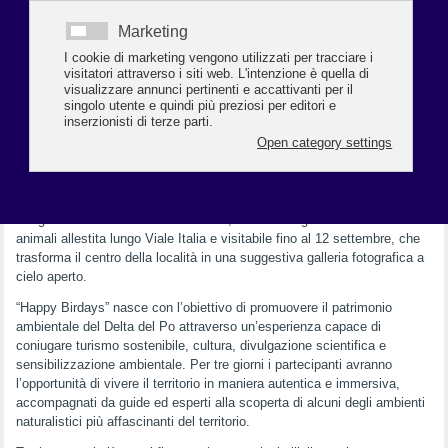
Birdwatching e Fotografia”
, la manifestazione promossa da
Confcommercio Ravenna che trasformerà Marina Romea in un
punto di riferimento per appassionati di natura, fotografia e
osservazione della fauna selvatica, offrendo un ricco programma di
escursioni, incontri, workshop ed eventi espositivi nel cuore del Parco
del Delta del Po.
L’inaugurazione avverrà venerdì 5 giugno, alle ore 10.00, presso l’
Hotel
Meridiana Family & Nature Hotel
di Marina Romea, alla presenza delle
istituzioni, degli organizzatori, dei partner e degli operatori turistici del
territorio. Alle ore 11.00 seguirà la visita inaugurale alla mostra
fotografica diffusa
“Vita nel Bosco”
, con 24 fotografie di
animali
allestita lungo Viale Italia e visitabile fino al 12 settembre, che
trasforma il centro della località in una suggestiva galleria fotografica a
cielo aperto.
“Happy Birdays” nasce con l’obiettivo di promuovere il patrimonio
ambientale del Delta del Po attraverso un’esperienza capace di
coniugare turismo sostenibile, cultura, divulgazione scientifica e
sensibilizzazione ambientale. Per tre giorni i partecipanti avranno
l’opportunità di vivere il territorio in maniera autentica e immersiva,
accompagnati da guide ed esperti alla scoperta di alcuni degli ambienti
naturalistici più affascinanti del territorio.