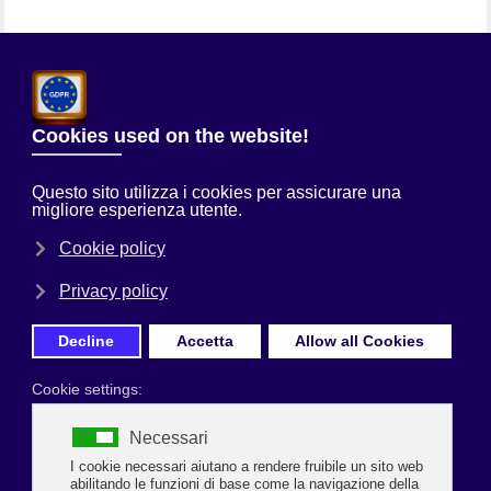
Chi Siamo
Sei qui:
Home
Uncategorised
MARINA ROMEA INAUGURA
“HAPPY BIRDAYS”: TRE GIORNI TRA NATURA, FOTOGRAFIA E
SCOPERTA DEL DELTA DEL PO
Prima Pagina
MARINA ROMEA INAUGURA “HAPPY
BIRDAYS”
TRE GIORNI TRA NATURA, FOTOGRAFIA E