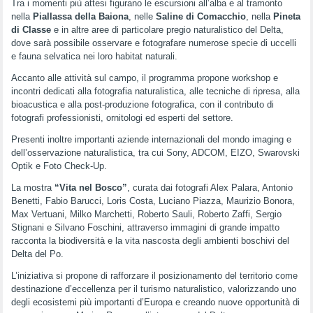
Tra i momenti più attesi figurano le escursioni all’alba e al tramonto
nella
Piallassa della Baiona
, nelle
Saline di Comacchio
, nella
Pineta
di Classe
e in altre aree di particolare pregio naturalistico del Delta,
dove sarà possibile osservare e fotografare numerose specie di uccelli
e fauna selvatica nei loro habitat naturali.
Accanto alle attività sul campo, il programma propone workshop e
incontri dedicati alla fotografia naturalistica, alle tecniche di ripresa, alla
bioacustica e alla post-produzione fotografica, con il contributo di
fotografi professionisti, ornitologi ed esperti del settore.
Presenti inoltre importanti aziende internazionali del mondo imaging e
dell’osservazione naturalistica, tra cui Sony, ADCOM, EIZO, Swarovski
Optik e Foto Check-Up.
La mostra
“Vita nel Bosco”
, curata dai fotografi Alex Palara, Antonio
Benetti, Fabio Barucci, Loris Costa, Luciano Piazza, Maurizio Bonora,
Max Vertuani, Milko Marchetti, Roberto Sauli, Roberto Zaffi, Sergio
Stignani e Silvano Foschini, attraverso immagini di grande impatto
racconta la biodiversità e la vita nascosta degli ambienti boschivi del
Delta del Po.
L’iniziativa si propone di rafforzare il posizionamento del territorio come
destinazione d’eccellenza per il turismo naturalistico, valorizzando uno
degli ecosistemi più importanti d’Europa e creando nuove opportunità di