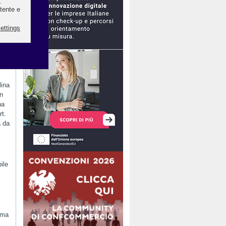
ne
lina
on
ha
rt.
a da
ile
 ma