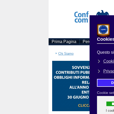
Prima Pagina
Perchè Associars
Sei
Chi Siamo
PE
SI