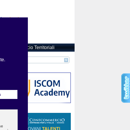
Confcommercio Territoriali
E E