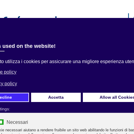
i
Servizi alle Imprese
Convenzioni
Area Associati
 qui:
Home
Uncategorised
LAVORO AGILE IN VIGORE L’OBBLIGO
NALMENTE SANZIONATO DI CONSEGNA DELL’INFORMATIVA SU SALUT
CUREZZA
Prima Pagina
LAVORO AGILE IN VIGORE L’OBBLIGO
PENALMENTE SANZIONATO DI CONSEGNA
DELL’INFORMATIVA SU SALUTE E SICUREZZA