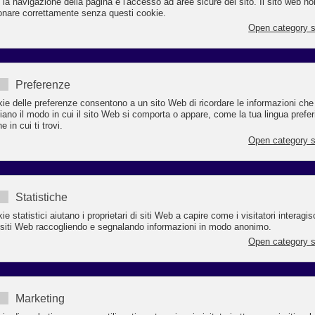
mancato adeguamento non costituisce più soltanto una criticità
anizzativa, ma integra un rischio penale diretto
ricorda che dal 7 aprile 2026 è entrato in vigore l’obbligo, penalmente sanzion
consegnare l’informativa scritta in materia di salute e sicurezza ai lavoratori in
ime di lavoro agile.
particolare la Legge stabilisce che, per le prestazioni svolte in modalità agile a
ri dei luoghi nella disponibilità giuridica del datore di lavoro, gli obblighi di
urezza compatibili con tale modalità sono assolti mediante la consegna, con
enza almeno annuale, di un’informativa scritta al lavoratore e al rappresentan