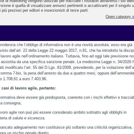
 lavoratori per la sicurezza (RLS).
e informativa deve riguardare:
ischi generali;
ischi specifici connessi alla particolare modalità di esecuzione della prestazio
orativa.
evidenzia che l’obbligo di informativa non è una novità assoluta: esso era già
visto dall’art. 22 della Legge 22 maggio 2017, n.81, che ha introdotto la discip
 lavoro agile nell’ordinamento italiano. Tuttavia, fino ad oggi tale previsione n
 assistita da una specifica sanzione penale. La medesima Legge n. 34/2026 
atti modificato l’art. 55 del D.Lgs. 81/2008, prevedendo, per la violazione dell’a
comma 7-bis, la pena dell’arresto da due a quattro mesi, oppure dell’ammend
o 1.708,61 a euro 7.403,96.
 casi di lavoro agile, pertanto:
nformativa deve essere già predisposta, coerente con i rischi effettivi e tracciab
la consegna;
lavoro agile non può più essere considerato ambito sottratto agli obblighi in
eria di salute e sicurezza.
mancato adeguamento non costituisce più soltanto una criticità organizzativa,
egra un rischio penale diretto.