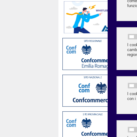
Il 
org
Si 
di 
reg
In 
fuo
sic
cad