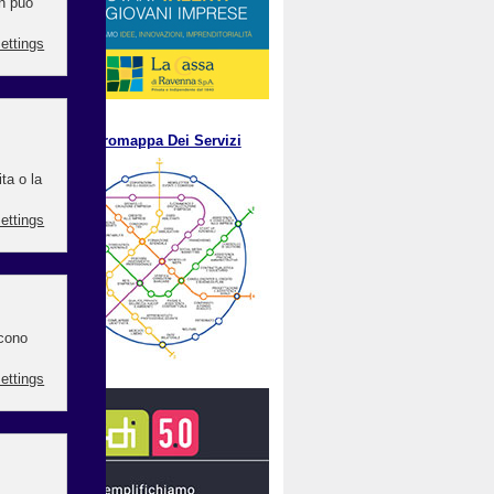
.
M
etromappa Dei Servizi
ato,
l di
te