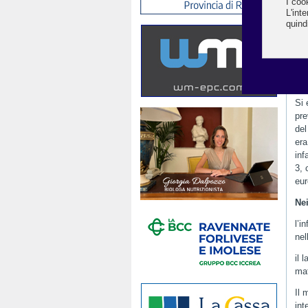
dei
Tal
i r
i r
lav
Si 
pre
del
era
inf
3, 
eur
Nei
l’i
nel
il 
mat
Il 
int