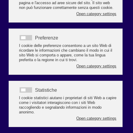
Ultimi giorni per i regali di Natale e le previsioni sui consumi
confermano un clima di fiducia e ottimismo. Anche quest’anno, infatti,
lo shopping natalizio si annuncia positivo e sostanzialmente in linea
con il 2024, con una crescita della spesa media prevista per i regali.
Lo evidenzia la consueta ricerca dell’Ufficio Studi di Confcommercio sui
consumi di Natale, che segnala numeri complessivamente in aumento
e una previsione di spesa che raggiunge i 300 euro, in crescita rispetto
allo scorso anno.
Tra i doni più ricercati si confermano ai primi posti i prodotti