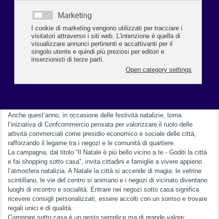
enogastronomici, con vini e liquori in testa alle preferenze, seguiti dai
prodotti per la cura della persona e i trattamenti di bellezza,
dall’abbigliamento, dalle calzature e dagli articoli sportivi. Più indietro
nella classifica, ma comunque presenti nelle scelte dei consumatori,
figurano abbonamenti alle piattaforme streaming, biglietti per spettacoli
e concerti, smartphone ed elettronica di consumo, oltre a gioielli e
orologi.
Lo shopping natalizio si conferma inoltre sempre più multicanale:
cresce infatti la tendenza a combinare acquisti nei negozi fisici e
online, anche se circa un terzo dei consumatori continua a scegliere
esclusivamente i punti vendita tradizionali, confermando il valore del
commercio di prossimità.
Anche quest’anno, in occasione delle festività natalizie, torna
l’iniziativa di Confcommercio pensata per valorizzare il ruolo delle
attività commerciali come presidio economico e sociale delle città,
rafforzando il legame tra i negozi e le comunità di quartiere.
La campagna, dal titolo “Il Natale è più bello vicino a te - Goditi la città
e fai shopping sotto casa”, invita cittadini e famiglie a vivere appieno
l’atmosfera natalizia. A Natale la città si accende di magia: le vetrine
scintillano, le vie del centro si animano e i negozi di vicinato diventano
luoghi di incontro e socialità. Entrare nei negozi sotto casa significa
ricevere consigli personalizzati, essere accolti con un sorriso e trovare
regali unici e di qualità.
Comprare sotto casa è un gesto semplice ma di grande valore: