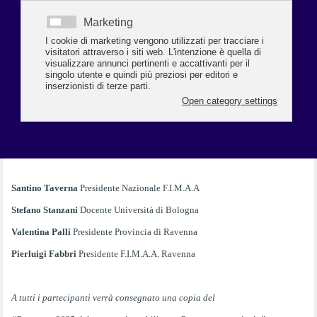
Mauro Giannattasio
Segretario Generale della Camera di Commercio di
Ferrara e Ravenna
Mauro Mambelli
Presidente Confcommercio provincia di Ravenna
Fabio Sbaraglia
Assessore allo sviluppo economico Comune di Ravenna
Interventi di
Santino Taverna
Presidente Nazionale F.I.M.A.A
Stefano Stanzani
Docente Università di Bologna
Valentina Palli
Presidente Provincia di Ravenna
Pierluigi Fabbri
Presidente F.I.M.A.A. Ravenna
A tutti i partecipanti verrà consegnato una copia del