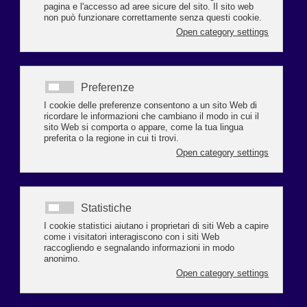
Venerdì 21 novembre 2025, ore 10.00
Palazzo Rasponi Piazza Kennedy -
Ravenna
Moderatore
Ivano Venturini
Presidente F.I.M.A.A.
Confcommercio Emilia-Romagna
Saluti istituzionali