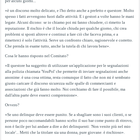
per alcuni giorni...
«è un discorso molto delicato, e l'ho detto anche a prefetto e questore. Molto
spesso i fatti avvengono fuori dalle attività. E i gestori a volte hanno le mani
legate. Alcuni dicono: se io chiamo poi mi fanno chiudere, ci rimetto la
reputazione. Il rischio è che il locale chiuda per qualche giorno, chi crea
problemi si sposti altrove e continui a fare ciò che faceva prima, e a
rimetterci è solo l'attività. Serve un confronto chiaro, ragionevole e corretto.
Che prenda in esame tutto, anche la tutela di chi lavora bene».
Cosa le hanno risposto nel Comitato?
«Il questore ha suggerito di utilizzare un'applicazione per le segnalazioni
alla polizia chiamata 'YouPol' che permette di inviare segnalazioni anche
anonime. è una cosa ottima, resta comunque il fatto che non mi è sembrato
giusto caricare il discorso sicurezza sulle spalle di commercianti e
associazioni che già fanno molto. Noi cerchiamo di fare il possibile, ma
dall'altra parte deve esserci comprensione».
Ovvero?
«Se uno delinque deve essere punito. Se a sbagliare sono i suoi clienti, o se
persone poco raccomandabili hanno scelto il suo bar come punto di ritrovo,
non è facile per lui andare a dire a dei delinquenti: 'Non venite più nel mio
locale'... Metti che la titolare sia una donna, pure giovane. è rischioso».