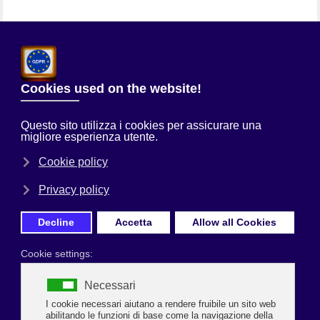
Chi Siamo
Sei qui:
Home
Uncategorised
IL DIBATTITO SULLA SICUREZZA
Prima Pagina
CARLINO RAVENNA SABATO 2 AGOSTO 2025
IL DIBATTITO SULLA SICUREZZA
I locali in prima linea «Ma non sono i gestori a dover intervenire»