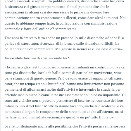
i nostri associati, e soprattutto pubblici esercizi, discoteche e wine bar, circa
la sicurezza e il giusto comportamento, fino al punto di dire che le
associazioni in alcuni casi devono essere le prime che devono fare
comunicazione contro comportamenti illeciti, come dare alcol ai minori. Noi
questo lo abbiamo sempre fatto, la collaborazione con amministrazione
comunale e forze dell'ordine c'è sempre stata».
Due anni fa era stato fatto anche un protocollo sulle discoteche «Anche lì si
parlava di street tutor, sicurezza, di informare sulle situazioni difficili. La
collaborazione c'è sempre stata. Ma gestire la sicurezza è una cosa diversa».
Impossibile fare più di così, secondo lei?
«Io capisco gli street tutor, possono essere considerati un contributo dove ci
sono già discoteche, locali da ballo, serate di particolare movimento, wine
bar e situazioni di questo genere. Però devono essere di supporto. Gli street
tutor, che un tempo erano i 'buttafuori', hanno una limitazione: non possono
permettersi di allontanarsi molto dall'attività o intervenire in strada. E per
aziende medio piccole come le nostre associate sono un costo importante. Ci
sono attività che non si possono permettere di inserire nel contesto del loro
bilancio uno street tutor. Molte lo stanno facendo, anche le discoteche, e va
benissimo allargare le competenze dello street tutor anche all'esterno, ma si
parla sempre di immediate vicinanze e quindi è un po' tutto limitato».
Si è fatto riferimento anche alla possibilità che l'attività possa venire sospesa