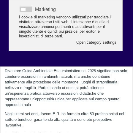
Per supportare chi desidera cogliere questa opportunità, Iscom E.R.
Ravenna, ente di formazione di Confcommercio, organizza due corsi
dedicati: il primo è un corso preparatorio all'esame di abilitazione per
Guida Ambientale Escursionistica (in partenza a gennaio 2025, per
fornire tutti gli strumenti necessari a superare con successo la prova di
accesso); il secondo è un Corso abilitante per Guida Ambientale
Escursionistica, un percorso formativo di 150 ore che combina lezioni
teoriche (80 ore in aula) ed esperienze pratiche (70 ore sul campo)
guidate da esperti.
Diventare Guida Ambientale Escursionistica nel 2025 significa non solo
condurre escursioni in ambienti naturali, ma anche contribuire
attivamente alla protezione delle montagne, luoghi di straordinaria
bellezza e fragilità. Partecipando ai corsi si potrà ottenere
un’esperienza pratica attraverso escursioni didattiche che
rappresentano un'opportunità unica per applicare sul campo quanto
appreso in aula.
Negli ultimi sei anni, Iscom E.R. ha formato oltre 80 professionisti nel
settore turistico, garantendo alta qualità e concrete prospettive
lavorative.