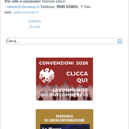
Per info e iscrizioni:
Romina Dessì
-
rdessi@iscomer.it
Telefono:
0544 515651
📍 Sito
web:
www.iscomer.it
Indietro
Avanti