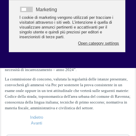
licenza destinata a veicoli appositamente allestiti per il trasporto di persone
con disabilità gravi con necessità di incarrozzamento. Inoltre, il rilascio
delle nuove licenze sarà vincolato all’utilizzo di mezzi a basso impatto
ambientale, secondo le disposizioni in vigore dell’Unione europea. Ulteriori
caratteristiche si trovano sul bando sempre al
link
https://bit.ly/4cAGmTX
dove è possibile scaricare anche il modulo di
domanda con il quale è obbligatorio fare istanza di partecipazione al
concorso. Le domande vanno trasmesse via Pec, inderogabilmente entro e
non oltre le 13 del 16 settembre 2024,
all’indirizzo
attivitaeconomiche.comune.ravenna@legalmail.it
riportando
nell’oggetto la dicitura “Bando pubblico – 6 licenze taxi a titolo oneroso di
cui n.2 riferite a veicolo attrezzato anche per il trasporto di disabili gravi con
necessità di incarrozzamento – anno 2024”.
La commissione di concorso, valutata la regolarità delle istanze presentate,
convocherà gli ammessi via Pec per sostenere la prova consistente in un
esame orale oppure in un test attitudinale che verterà sulle seguenti materie:
Codice della strada; toponomastica dell'area urbana del comune di Ravenna;
conoscenza della lingua italiana; tecniche di primo soccorso; normativa in
materia fiscale, amministrativa e civilistica del settore.
Indietro
Avanti