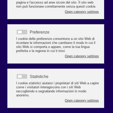
Si possono presentare entro il 16 settembre le domande per partecipare al
bando relativo a sei nuove licenze di servizio taxi a Ravenna di cui due
destinate all’impiego di mezzi
attrezzati per il trasporto di disabili gravi con necessità di incarrozzamento.
Le informazioni e la modulistica sono reperibili al seguente
link
https://bit.ly/4cAGmTX
.
In particolare, il valore delle licenze sarà di 90mila euro per il rilascio della
licenza di tipologia ordinaria e di 76mila e 500 euro per il rilascio della