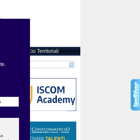
Confcommercio Territoriali
A