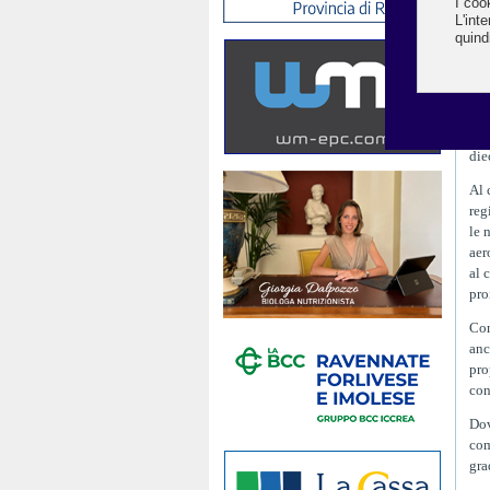
dei
un 
lun
E’ 
att
in 
die
Al 
reg
le 
aer
al 
pro
Com
anc
pro
con
Dov
com
gra