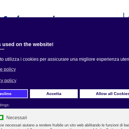
i
Servizi alle Imprese
Convenzioni
Area Associati
 qui:
Home
Uncategorised
UN ROMAGNOLO CANDIDATO
VERNATORE DELL’EMILIA-ROMAGNA È UNA BUONA NOTIZIA
Prima Pagina
UN ROMAGNOLO CANDIDATO GOVERNATORE
DELL’EMILIA-ROMAGNA È UNA BUONA NOTIZI