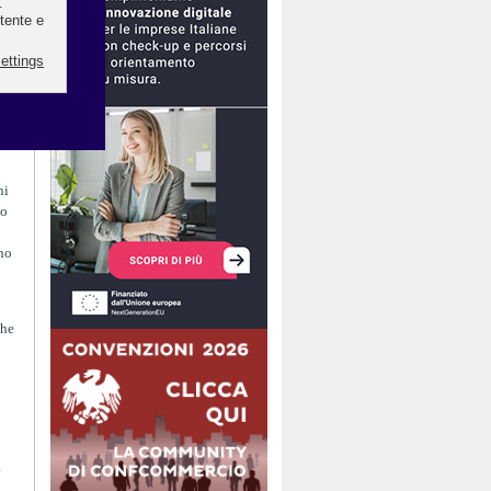
re
erà
ni
no
gno
che
.