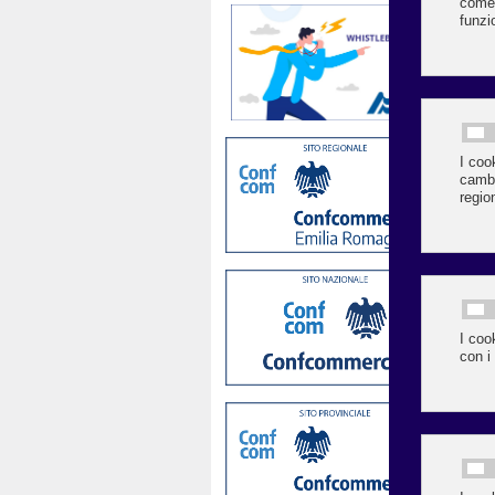
di
Mic
pro
Ro
Lo 
fel
di 
Un 
per