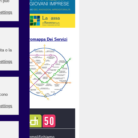
.
M
etromappa Dei Servizi
he
ia-
aco
fica