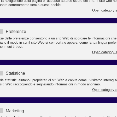
 Mauro Mambelli*
hele de Pascale è il primo ed al momento unico candidato alle elezioni regionali c
babilmente si svolgeranno a novembre per eleggere il nuovo Governatore dell’Emil
magna.
conosco da anni e quando ho appreso la notizia della sua candidatura ne sono stato
ice, perché è una persona seria, schietta e competente che in questi anni, come Sind
Ravenna, ha lavorato bene.
romagnolo come candidato Governatore dell’Emilia-Romagna è una buona notizia
 il nostro territorio: de Pascale, recentemente accreditato del terzo posto nella classi