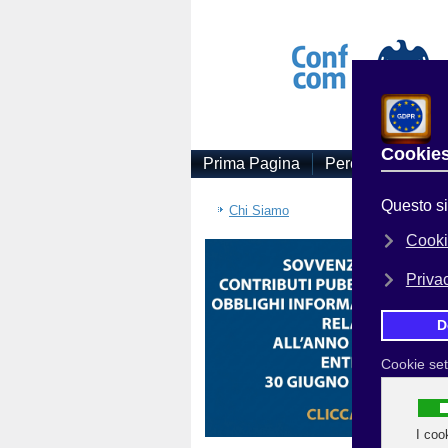
Prima Pagina
Perchè Associars
Sei
Chi Siamo
GO