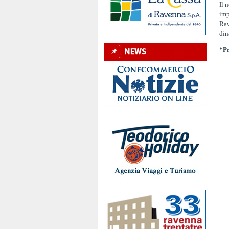
Il 
imp
Rav
din
*P