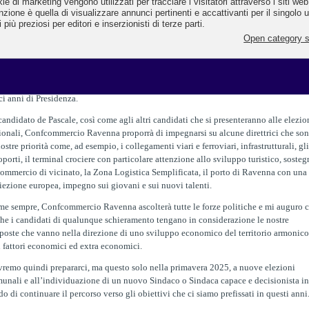
 Sindaci più amati in Italia dal sondaggio del Sole 24 ore, può contribuire a costrui
futuro solido alla regione, una prospettiva dinamica fatta di scelte strategiche, con
gimiranza ed equilibrata accortezza.
certamente l’erede naturale di Stefano Bonaccini il quale ha sempre mostrato
enzione alle problematiche sollevate da Confcommercio e sono certo che si impegn
Europa con la stessa determinazione e con il carattere che abbiamo conosciuto nei
ci anni di Presidenza.
candidato de Pascale, così come agli altri candidati che si presenteranno alle elezio
ionali, Confcommercio Ravenna proporrà di impegnarsi su alcune direttrici che so
nostre priorità come, ad esempio, i collegamenti viari e ferroviari, infrastrutturali, gli
oporti, il terminal crociere con particolare attenzione allo sviluppo turistico, soste
commercio di vicinato, la Zona Logistica Semplificata, il porto di Ravenna con una
iezione europea, impegno sui giovani e sui nuovi talenti.
e sempre, Confcommercio Ravenna ascolterà tutte le forze politiche e mi auguro 
he i candidati di qualunque schieramento tengano in considerazione le nostre
poste che vanno nella direzione di uno sviluppo economico del territorio armonico
 fattori economici ed extra economici.
remo quindi prepararci, ma questo solo nella primavera 2025, a nuove elezioni
unali e all’individuazione di un nuovo Sindaco o Sindaca capace e decisionista in
do di continuare il percorso verso gli obiettivi che ci siamo prefissati in questi anni